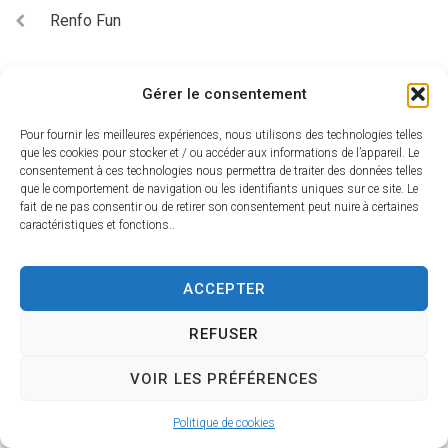
Renfo Fun
Gérer le consentement
Mairie de
Pour fournir les meilleures expériences, nous utilisons des technologies telles
Charny Orée de Puisaye
que les cookies pour stocker et / ou accéder aux informations de l’appareil. Le
60 Rue de la Mothe
consentement à ces technologies nous permettra de traiter des données telles
que le comportement de navigation ou les identifiants uniques sur ce site. Le
89120 Charny-Orée-de-Puisaye
fait de ne pas consentir ou de retirer son consentement peut nuire à certaines
03 86 63 71 34
caractéristiques et fonctions..
Nous contacter
ACCEPTER
Accessib
Confidenti
Mentions
Plan du
Propulsé par
ilité
alité
légales
site
Utopia
REFUSER
VOIR LES PRÉFÉRENCES
Politique de cookies