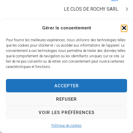
SUIV
LE CLOS DE ROCHY SARL
Gérer le consentement
Mairie de
Pour fournir les meilleures expériences, nous utilisons des technologies telles
Charny Orée de Puisaye
que les cookies pour stocker et / ou accéder aux informations de l’appareil. Le
consentement à ces technologies nous permettra de traiter des données telles
60 Rue de la Mothe
que le comportement de navigation ou les identifiants uniques sur ce site. Le
89120 Charny-Orée-de-Puisaye
fait de ne pas consentir ou de retirer son consentement peut nuire à certaines
caractéristiques et fonctions..
03 86 63 71 34
Nous contacter
ACCEPTER
Accessib
Confidenti
Mentions
Plan du
Propulsé par
ilité
alité
légales
site
Utopia
REFUSER
VOIR LES PRÉFÉRENCES
Politique de cookies